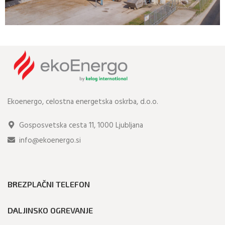
Naši sistemi
Preddvor
Ekoenergo, celostna energetska oskrba, d.o.o.
Gosposvetska cesta 11, 1000 Ljubljana
info@ekoenergo.si
BREZPLAČNI TELEFON
DALJINSKO OGREVANJE