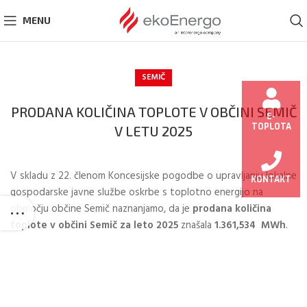
MENU
SEMIČ
PRODANA KOLIČINA TOPLOTE V OBČINI SEMIČ
E-
TOPLOTA
V LETU 2025
V skladu z 22. členom Koncesijske pogodbe o upravljanju lokalne
KONTAKT
gospodarske javne službe oskrbe s toplotno energijo na
območju občine Semič naznanjamo, da je
prodana količina
toplote v občini Semič za leto 2025
znašala
1.361,534
MWh
.