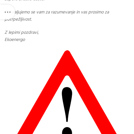
Zahvaljujemo se vam za razumevanje in vas prosimo za
potrpežljivost.
Z lepimi pozdravi,
Ekoenergo