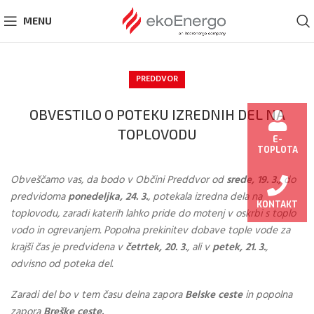
MENU
PREDDVOR
OBVESTILO O POTEKU IZREDNIH DEL NA
TOPLOVODU
E-
TOPLOTA
O
bveščamo vas, da bodo v Občini Preddvor od
srede, 19. 3.,
do
predvidoma
ponedeljka, 24. 3.
, potekala izredna dela na
KONTAKT
toplovodu, zaradi katerih lahko pride do motenj v oskrbi s toplo
vodo in ogrevanjem. Popolna prekinitev dobave tople vode za
krajši čas je predvidena v
četrtek, 20. 3.
, ali v
petek, 21. 3.
,
odvisno od poteka del.
Zaradi del bo v tem času delna zapora
Belske ceste
in popolna
zapora
Breške ceste.